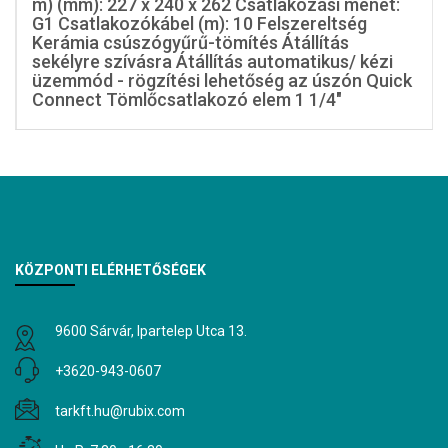
m) (mm): 227 x 240 x 262 Csatlakozási menet:
G1 Csatlakozókábel (m): 10 Felszereltség
Kerámia csúszógyűrű-tömítés Átállítás
sekélyre szívásra Átállítás automatikus/ kézi
üzemmód - rögzítési lehetőség az úszón Quick
Connect Tömlőcsatlakozó elem 1 1/4"
KÖZPONTI ELÉRHETŐSÉGEK
9600 Sárvár, Ipartelep Utca 13.
+3620-943-0607
tarkft.hu@rubix.com