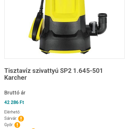
Tisztavíz szivattyú SP2 1.645-501
Karcher
Bruttó ár
42 286 Ft
Elérhető:
Sárvár:
Győr: