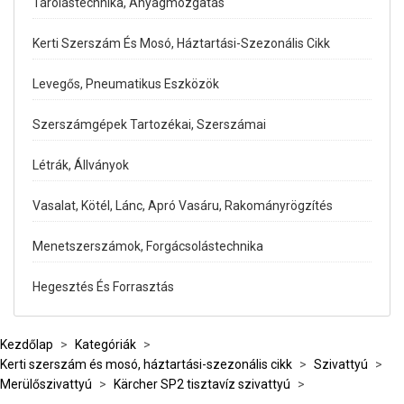
Tárolástechnika, Anyagmozgatás
Kerti Szerszám És Mosó, Háztartási-Szezonális Cikk
Levegős, Pneumatikus Eszközök
Szerszámgépek Tartozékai, Szerszámai
Létrák, Állványok
Vasalat, Kötél, Lánc, Apró Vasáru, Rakományrögzítés
Menetszerszámok, Forgácsolástechnika
Hegesztés És Forrasztás
Kezdőlap
>
Kategóriák
>
Kerti szerszám és mosó, háztartási-szezonális cikk
>
Szivattyú
>
Merülőszivattyú
>
Kärcher SP2 tisztavíz szivattyú
>