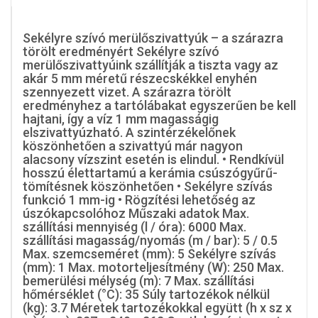
Sekélyre szívó merülőszivattyúk – a szárazra
törölt eredményért Sekélyre szívó
merülőszivattyúink szállítják a tiszta vagy az
akár 5 mm méretű részecskékkel enyhén
szennyezett vizet. A szárazra törölt
eredményhez a tartólábakat egyszerűen be kell
hajtani, így a víz 1 mm magasságig
elszivattyúzható. A szintérzékelőnek
köszönhetően a szivattyú már nagyon
alacsony vízszint esetén is elindul. • Rendkívül
hosszú élettartamú a kerámia csúszógyűrű-
tömítésnek köszönhetően • Sekélyre szívás
funkció 1 mm-ig • Rögzítési lehetőség az
úszókapcsolóhoz Műszaki adatok Max.
szállítási mennyiség (l / óra): 6000 Max.
szállítási magasság/nyomás (m / bar): 5 / 0.5
Max. szemcseméret (mm): 5 Sekélyre szívás
(mm): 1 Max. motorteljesítmény (W): 250 Max.
bemerülési mélység (m): 7 Max. szállítási
hőmérséklet (°C): 35 Súly tartozékok nélkül
(kg): 3.7 Méretek tartozékokkal együtt (h x sz x