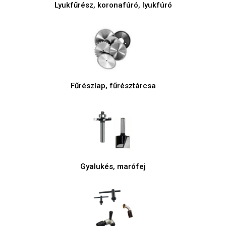
Lyukfűrész, koronafúró, lyukfúró
Fűrészlap, fűrésztárcsa
Gyalukés, marófej