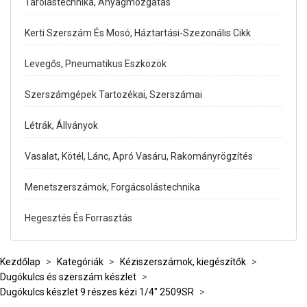
Tárolástechnika, Anyagmozgatás
Kerti Szerszám És Mosó, Háztartási-Szezonális Cikk
Levegős, Pneumatikus Eszközök
Szerszámgépek Tartozékai, Szerszámai
Létrák, Állványok
Vasalat, Kötél, Lánc, Apró Vasáru, Rakományrögzítés
Menetszerszámok, Forgácsolástechnika
Hegesztés És Forrasztás
Kezdőlap
>
Kategóriák
>
Kéziszerszámok, kiegészítők
>
Dugókulcs és szerszám készlet
>
Dugókulcs készlet 9 részes kézi 1/4" 2509SR
>