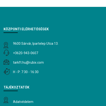
KÖZPONTI ELÉRHETŐSÉGEK
9600 Sárvár, Ipartelep Utca 13.
+3620-943-0607
tarkft.hu@rubix.com
H - P: 7:30 - 16:30
TÁJÉKOZTATÓK
Adatvédelem