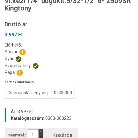
9r.kézi 1/4" dugóklt.5/32-1/2" 6* 2509SR
Kingtony
Bruttó ár
3 997 Ft
Elérhető:
Sárvár:
Győr:
Szombathely:
Pápa:
Termék információ
Csomagolási egység:
0.000000
Ár:
3 997 Ft
Katalógusszám:
0303-000223
+
Kosárba
Mennyiség
−