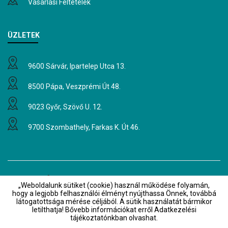
Vásárlási Feltételek
ÜZLETEK
9600 Sárvár, Ipartelep Utca 13.
8500 Pápa, Veszprémi Út 48.
9023 Győr, Szövő U. 12.
9700 Szombathely, Farkas K. Út 46.
Hírlevél
„Weboldalunk sütiket (cookie) használ működése folyamán,
Értesüljön elsőként akcióinkról és
hogy a legjobb felhasználói élményt nyújthassa Önnek, továbbá
látogatottsága mérése céljából. A sütik használatát bármikor
híreinkről!
letilthatja! Bővebb információkat erről Adatkezelési
tájékoztatónkban olvashat.