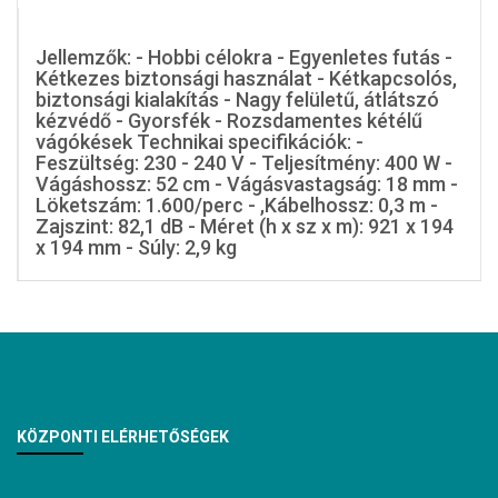
Jellemzők: - Hobbi célokra - Egyenletes futás -
Kétkezes biztonsági használat - Kétkapcsolós,
biztonsági kialakítás - Nagy felületű, átlátszó
kézvédő - Gyorsfék - Rozsdamentes kétélű
vágókések Technikai specifikációk: -
Feszültség: 230 - 240 V - Teljesítmény: 400 W -
Vágáshossz: 52 cm - Vágásvastagság: 18 mm -
Löketszám: 1.600/perc - ,Kábelhossz: 0,3 m -
Zajszint: 82,1 dB - Méret (h x sz x m): 921 x 194
x 194 mm - Súly: 2,9 kg
KÖZPONTI ELÉRHETŐSÉGEK