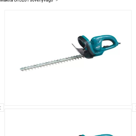
Makita UH5261 sövényvágó
>