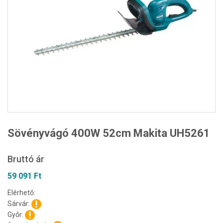
Sövényvágó 400W 52cm Makita UH5261
Bruttó ár
59 091 Ft
Elérhető:
Sárvár:
Győr: