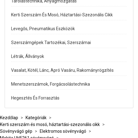
Tárolástechnika, Anyagmozgatás
Kerti Szerszám És Mosó, Háztartási-Szezonális Cikk
Levegős, Pneumatikus Eszközök
Szerszámgépek Tartozékai, Szerszámai
Létrák, Állványok
Vasalat, Kötél, Lánc, Apró Vasáru, Rakományrögzítés
Menetszerszámok, Forgácsolástechnika
Hegesztés És Forrasztás
Kezdőlap
>
Kategóriák
>
Kerti szerszám és mosó, háztartási-szezonális cikk
>
Sövényvágó gép
>
Elektromos sövényvágó
>