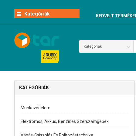
Kategóriák
KEDVELT TERMÉKE
KATEGÓRIÁK
Munkavédelem
Elektromos, Akkus, Benzines Szerszámgépek
Vágás-Csiszolás És Polírozástechnika