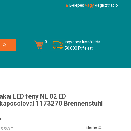
Belépés
vagy
Regisztráció
0
ingyenes kiszállítás
50.000 Ft felett
zakai LED fény NL 02 ED
kapcsolóval 1173270 Brennenstuhl
r
Elérhető:
5 563 Ft