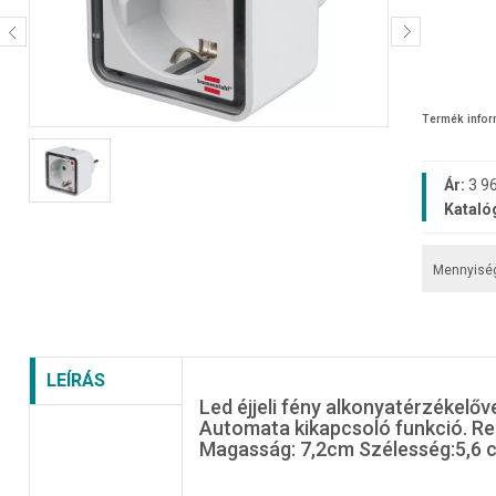
Termék info
Ár:
3 96
Kataló
Mennyisé
LEÍRÁS
Led éjjeli fény alkonyatérzékelőv
Automata kikapcsoló funkció. Re
Magasság: 7,2cm Szélesség:5,6 