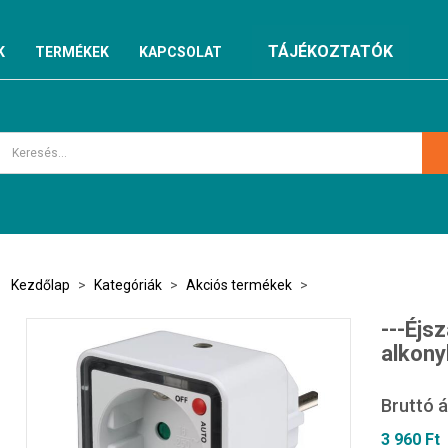
TÁJÉKOZTATÓK
K
TERMÉKEK
KAPCSOLAT
Kezdőlap
>
Kategóriák
>
Akciós termékek
>
---Éjs
alkony
Bruttó á
3 960 Ft