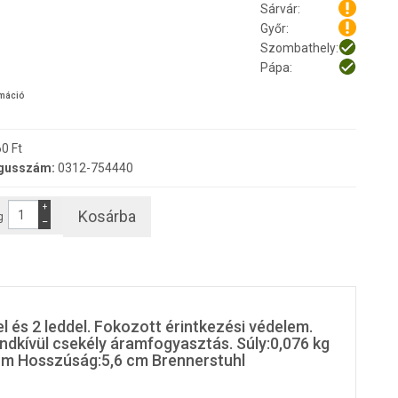
Sárvár:
Győr:
Szombathely:
Pápa:
rmáció
0 Ft
gusszám:
0312-754440
+
Kosárba
g
−
el és 2 leddel. Fokozott érintkezési védelem.
ndkívül csekély áramfogyasztás. Súly:0,076 kg
cm Hosszúság:5,6 cm Brennerstuhl