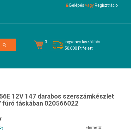
Belépés
vagy
Regisztráció
0
ingyenes kiszállítás
50.000 Ft felett
56E 12V 147 darabos szerszámkészlet
V fúró táskában 020566022
r
Elérhető:
Ft