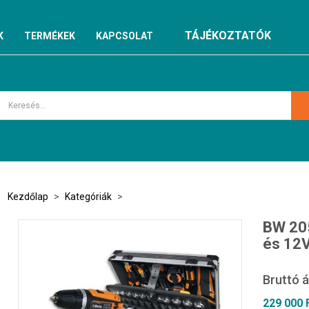
TÁJÉKOZTATÓK
K
TERMÉKEK
KAPCSOLAT
Kezdőlap
>
Kategóriák
>
BW 20
és 12
Bruttó á
229 000 