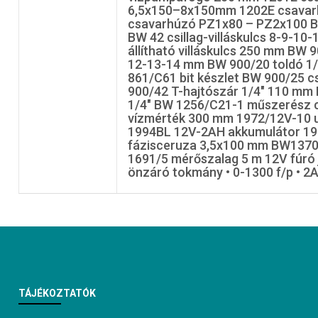
6,5x150–8x150mm 1202E csavar
csavarhúzó PZ1x80 – PZ2x100 B
BW 42 csillag-villáskulcs 8-9-1
állítható villáskulcs 250 mm BW 
12-13-14 mm BW 900/20 toldó 1
861/C61 bit készlet BW 900/25 c
900/42 T-hajtószár 1/4" 110 mm 
1/4" BW 1256/C21-1 műszerész c
vízmérték 300 mm 1972/12V-10 u
1994BL 12V-2AH akkumulátor 19
fázisceruza 3,5x100 mm BW1370
1691/5 mérőszalag 5 m 12V fúró 
önzáró tokmány • 0-1300 f/p • 2A
TÁJÉKOZTATÓK