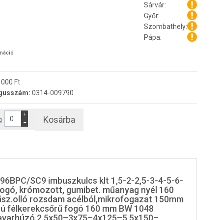
Sárvár:
Győr:
Szombathely:
Pápa:
rmáció
000 Ft
gusszám:
0314-009790
+
Kosárba
g
−
96BPC/SC9 imbuszkulcs klt 1,5-2-2,5-3-4-5-6-
gó, krómozott, gumibet. műanyag nyél 160
z.olló rozsdam acélból,mikrofogazat 150mm
ú félkerekcsőrű fogó 160 mm BW 1048
avarhúzó 2,5x50–3x75–4x125–5,5x150–