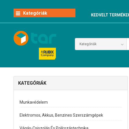
Kategóriák
KEDVELT TERMÉKE
KATEGÓRIÁK
Munkavédelem
Elektromos, Akkus, Benzines Szerszámgépek
Vágás-Csiszolás És Polírozástechnika