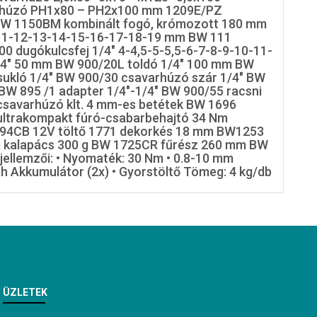
húzó PH1x80 – PH2x100 mm 1209E/PZ
W 1150BM kombinált fogó, krómozott 180 mm
0-11-12-13-14-15-16-17-18-19 mm BW 111
900 dugókulcsfej 1/4" 4-4,5-5-5,5-6-7-8-9-10-11-
/4" 50 mm BW 900/20L toldó 1/4" 100 mm BW
sukló 1/4" BW 900/30 csavarhúzó szár 1/4" BW
BW 895 /1 adapter 1/4"-1/4" BW 900/55 racsni
savarhúzó klt. 4 mm-es betétek BW 1696
ltrakompakt fúró-csabarbehajtó 34 Nm
94CB 12V töltő 1771 dekorkés 18 mm BW1253
 kalapács 300 g BW 1725CR fűrész 260 mm BW
jellemzői: • Nyomaték: 30 Nm • 0.8-10 mm
h Akkumulátor (2x) • Gyorstöltő Tömeg: 4 kg/db
ÜZLETEK