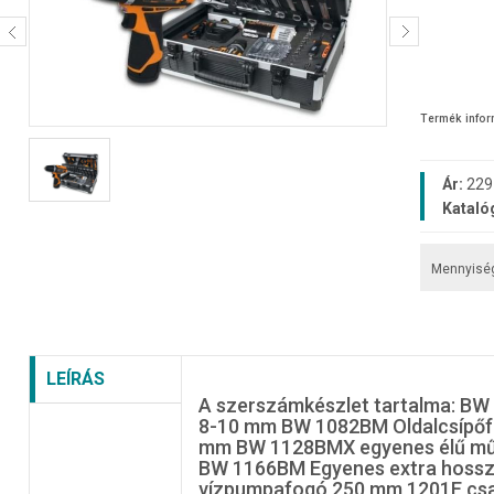
Termék info
Ár:
229 
Kataló
Mennyisé
LEÍRÁS
A szerszámkészlet tartalma: BW 
8-10 mm BW 1082BM Oldalcsípőfo
mm BW 1128BMX egyenes élű műs
BW 1166BM Egyenes extra hossz
vízpumpafogó 250 mm 1201E cs