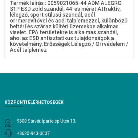
Termék leírás : 0059021065-44 ADM ALEGRO
S1P ESD zöld szandál, 44-es méret Attraktív,
lélegző, sport stílusú szandál, acél
orrmerevítővel és acél talplemezzel, különböző
beltéri és száraz kültéri üzemekbe alkalmas
viselet. EPA területekre is alkalmas szandál,
ahol az ESD antisztatikus tulajdonságok a
követelmény. Erősségek Lélegző / Orrvédelem /
Acél talplemez
KÖZPONTI ELÉRHETŐSÉGEK
9600 Sárvár, Ipartelep Utca 13.
+3620-943-0607