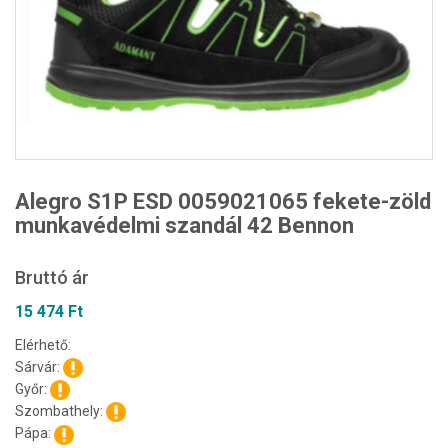
Alegro S1P ESD 0059021065 fekete-zöld
munkavédelmi szandál 42 Bennon
Bruttó ár
15 474 Ft
Elérhető:
Sárvár:
Győr:
Szombathely:
Pápa: