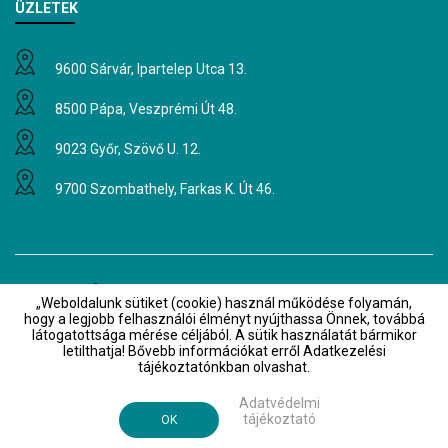
ÜZLETEK
9600 Sárvár, Ipartelep Utca 13.
8500 Pápa, Veszprémi Út 48.
9023 Győr, Szövő U. 12.
9700 Szombathely, Farkas K. Út 46.
Hírlevél
„Weboldalunk sütiket (cookie) használ működése folyamán,
Értesüljön elsőként akcióinkról és
hogy a legjobb felhasználói élményt nyújthassa Önnek, továbbá
látogatottsága mérése céljából. A sütik használatát bármikor
híreinkről!
letilthatja! Bővebb információkat erről Adatkezelési
tájékoztatónkban olvashat.
Küldés
Adatvédelmi
tájékoztató
OK