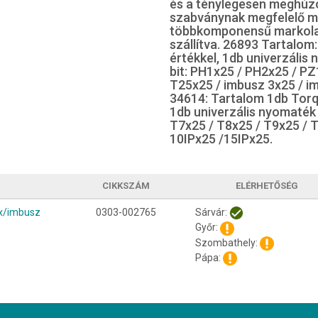
és a ténylegesen meghúz
szabványnak megfelelő ma
többkomponensű markolat.
szállítva. 26893 Tartalo
értékkel, 1db univerzális
bit: PH1x25 / PH2x25 / P
T25x25 / imbusz 3x25 / i
34614: Tartalom 1db Tor
1db univerzális nyomaték 
T7x25 / T8x25 / T9x25 / T
10IPx25 /15IPx25.
CIKKSZÁM
ELÉRHETŐSÉG
rx/imbusz
0303-002765
Sárvár:
Győr:
Szombathely:
Pápa: