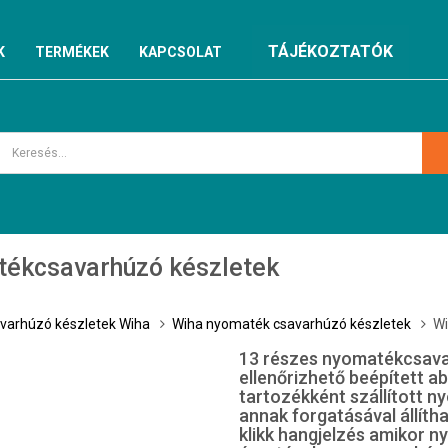
TÁJÉKOZTATÓK
K
TERMÉKEK
KAPCSOLAT
tékcsavarhúzó készletek
varhúzó készletek Wiha
Wiha nyomaték csavarhúzó készletek
Wi
13 részes nyomatékcsavar
ellenőrizhető beépített a
tartozékként szállított n
annak forgatásával állíth
klikk hangjelzés amikor n