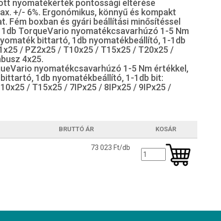
ott nyomatékérték pontossági eltérése
x. +/- 6%. Ergonómikus, könnyű és kompakt
 Fém boxban és gyári beállítási minősítéssel
m: 1db TorqueVario nyomatékcsavarhúzó 1-5 Nm
 nyomaték bittartó, 1db nyomatékbeállító, 1-1db
Z1x25 / PZ2x25 / T10x25 / T15x25 / T20x25 /
mbusz 4x25.
queVario nyomatékcsavarhúzó 1-5 Nm értékkel,
bittartó, 1db nyomatékbeállító, 1-1db bit:
10x25 / T15x25 / 7IPx25 / 8IPx25 / 9IPx25 /
BRUTTÓ ÁR
KOSÁR
73 023 Ft/db