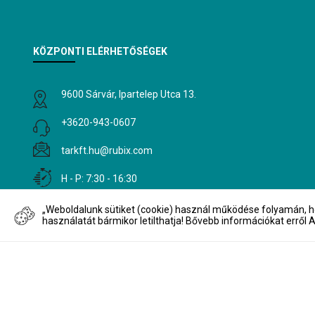
KÖZPONTI ELÉRHETŐSÉGEK
9600 Sárvár, Ipartelep Utca 13.
+3620-943-0607
tarkft.hu@rubix.com
H - P: 7:30 - 16:30
„Weboldalunk sütiket (cookie) használ működése folyamán, ho
használatát bármikor letilthatja! Bővebb információkat erről
Hírlevél