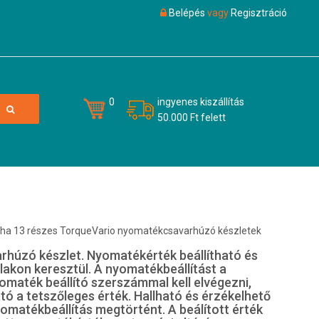
Belépés
vagy
Regisztráció
0
ingyenes kiszállítás
50.000 Ft felett
ha 13 részes TorqueVario nyomatékcsavarhúzó készletek
húzó készlet. Nyomatékérték beállítható és
blakon keresztül. A nyomatékbeállítást a
yomaték beállító szerszámmal kell elvégezni,
ató a tetszőleges érték. Hallható és érzékelhető
yomatékbeállítás megtörtént. A beálított érték