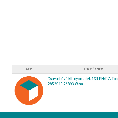
KÉP
TERMÉKNÉV
Csavarhúzó klt. nyomaték 13R PH/PZ/To
2852S10 26893 Wiha