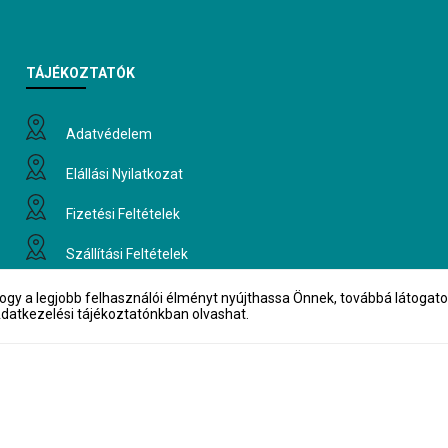
TÁJÉKOZTATÓK
Adatvédelem
Elállási Nyilatkozat
Fizetési Feltételek
Szállítási Feltételek
Üzletszabályzat
gy a legjobb felhasználói élményt nyújthassa Önnek, továbbá látogatot
 Adatkezelési tájékoztatónkban olvashat.
Vásárlási Feltételek