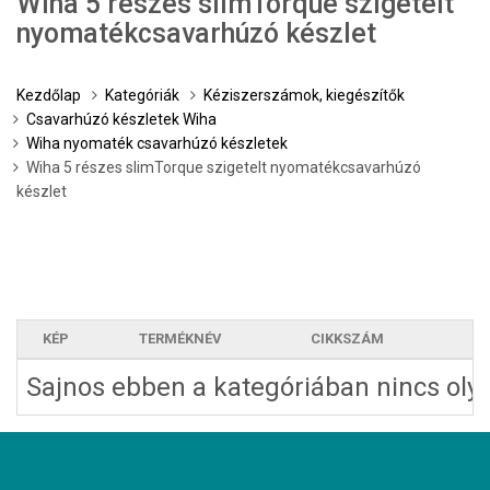
Wiha 5 részes slimTorque szigetelt
nyomatékcsavarhúzó készlet
Kezdőlap
Kategóriák
Kéziszerszámok, kiegészítők
Csavarhúzó készletek Wiha
Wiha nyomaték csavarhúzó készletek
Wiha 5 részes slimTorque szigetelt nyomatékcsavarhúzó
készlet
KÉP
TERMÉKNÉV
CIKKSZÁM
E
Sajnos ebben a kategóriában nincs olya