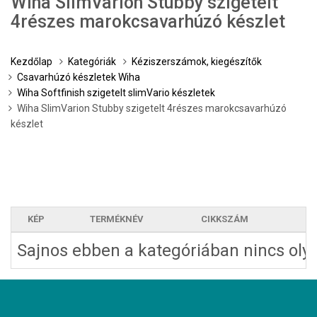
Wiha SlimVarion Stubby szigetelt
4részes marokcsavarhúzó készlet
Kezdőlap
Kategóriák
Kéziszerszámok, kiegészítők
Csavarhúzó készletek Wiha
Wiha Softfinish szigetelt slimVario készletek
Wiha SlimVarion Stubby szigetelt 4részes marokcsavarhúzó
készlet
KÉP
TERMÉKNÉV
CIKKSZÁM
E
Sajnos ebben a kategóriában nincs olya