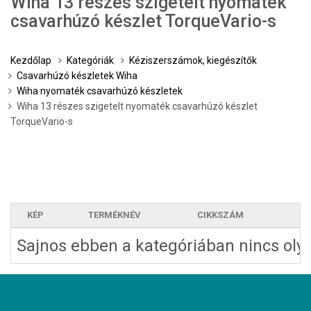
Wiha 13 részes szigetelt nyomaték
csavarhúzó készlet TorqueVario-s
Kezdőlap
Kategóriák
Kéziszerszámok, kiegészítők
Csavarhúzó készletek Wiha
Wiha nyomaték csavarhúzó készletek
Wiha 13 részes szigetelt nyomaték csavarhúzó készlet
TorqueVario-s
KÉP
TERMÉKNÉV
CIKKSZÁM
E
Sajnos ebben a kategóriában nincs olya