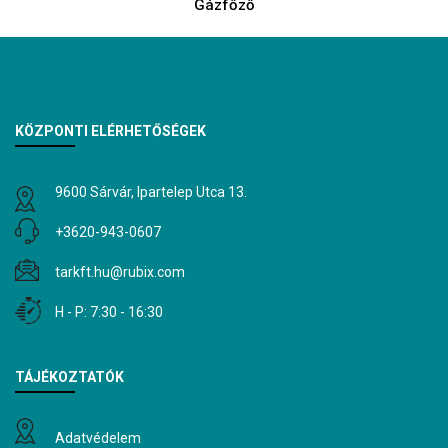
Gázfőző
KÖZPONTI ELÉRHETŐSÉGEK
9600 Sárvár, Ipartelep Utca 13.
+3620-943-0607
tarkft.hu@rubix.com
H - P: 7:30 - 16:30
TÁJÉKOZTATÓK
Adatvédelem