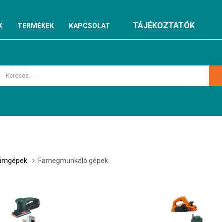
TÁJÉKOZTATÓK
K
TERMÉKEK
KAPCSOLAT
zámgépek
Famegmunkáló gépek