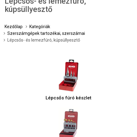
Lépcsős- és lemezfúró,
kúpsüllyesztő
Kezdőlap
Kategóriák
Szerszámgépek tartozékai, szerszámai
Lépcsős- és lemezfúró, kúpsüllyesztő
Lépcsős fúró készlet