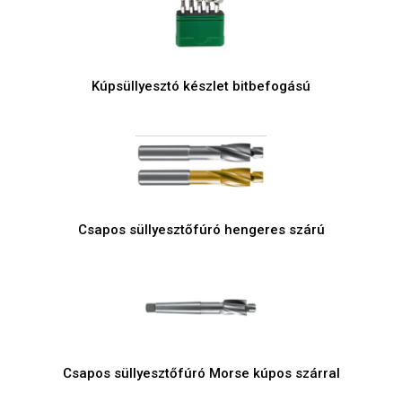
Kúpsüllyesztó készlet bitbefogású
Csapos süllyesztőfúró hengeres szárú
Csapos süllyesztőfúró Morse kúpos szárral