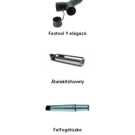
Festool Y elágazó
Átalakítóhüvely
Felfogótüske