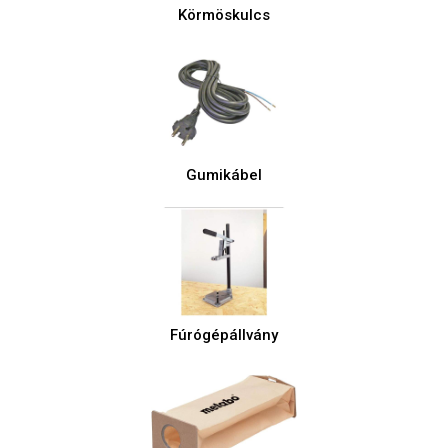
Körmöskulcs
Gumikábel
Fúrógépállvány