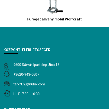
Fúrógépállvány mobil Wolfcraft
KÖZPONTI ELÉRHETŐSÉGEK
9600 Sárvár, Ipartelep Utca 13.
+3620-943-0607
tarkft.hu@rubix.com
H - P: 7:30 - 16:30