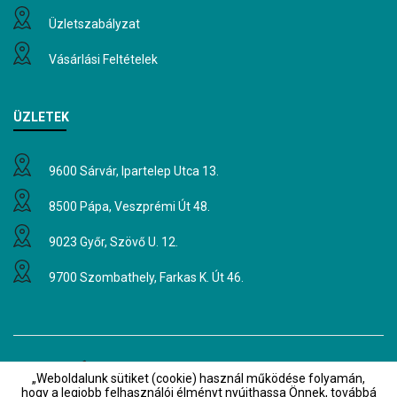
Üzletszabályzat
Vásárlási Feltételek
ÜZLETEK
9600 Sárvár, Ipartelep Utca 13.
8500 Pápa, Veszprémi Út 48.
9023 Győr, Szövő U. 12.
9700 Szombathely, Farkas K. Út 46.
Hírlevél
„Weboldalunk sütiket (cookie) használ működése folyamán,
Értesüljön elsőként akcióinkról és
hogy a legjobb felhasználói élményt nyújthassa Önnek, továbbá